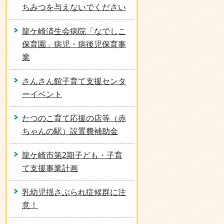
ちみつを与えないでください
龍ケ崎済生会病院「なでしこ
保育園」病児・病後児保育事
業
さんさん館子育て支援センタ
ーイベント
たつのこ育て応援の店等（赤
ちゃんの駅）設置費補助金
龍ケ崎市第2期子ども・子育
て支援事業計画
乳幼児揺さぶられ症候群に注
意！