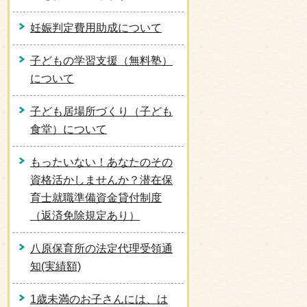
妊娠判定費用助成について
子どもの学習支援（無料塾）
について
子ども居場所づくり（子ども
食堂）について
もったいない！あなたのその
資格活かしませんか？潜在保
育士就職準備資金貸付制度
（返済免除規定あり）
八原保育所の法定代理受領通
知(実績額)
1歳未満のお子さんには、は