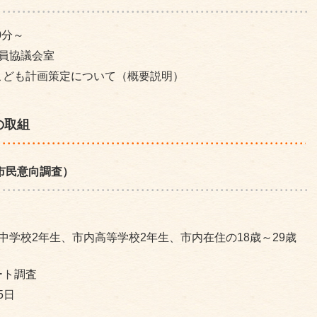
0分～
員協議会室
こども計画策定について（概要説明）
の取組
市民意向調査）
中学校2年生、市内高等学校2年生、市内在住の18歳～29歳
ート調査
5日