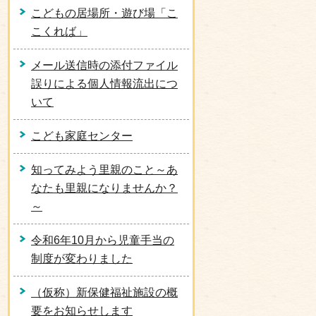
こどもの居場所・遊び場「こ
こくれば」
メール送信時の添付ファイル
誤りによる個人情報流出につ
いて
こども家庭センター
知ってみよう里親のこと～あ
なたも里親になりませんか？
～
令和6年10月から児童手当の
制度が変わりました
（仮称）新保健福祉施設の概
要をお知らせします