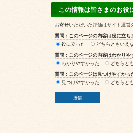
コ
この情報は皆さまのお役
ン
テ
お寄せいただいた評価はサイト運営
ン
質問：このページの内容は役に立ち
ツ
役に立った
どちらともいえ
評
質問：このページの内容はわかりや
価
わかりやすかった
どちらと
エ
質問：このページは見つけやすかっ
リ
見つけやすかった
どちらと
ア