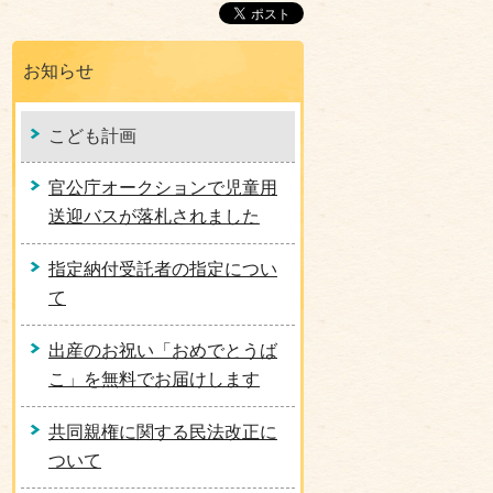
お知らせ
こども計画
官公庁オークションで児童用
送迎バスが落札されました
指定納付受託者の指定につい
て
出産のお祝い「おめでとうば
こ」を無料でお届けします
共同親権に関する民法改正に
ついて