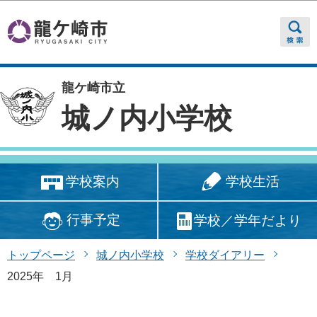
このページの本文へ移動
龍ケ崎市立
城ノ内小学校
学校生活
学校案内
行事予定
学校／学年だより
トップページ
城ノ内小学校
学校ダイアリー
2025年 1月