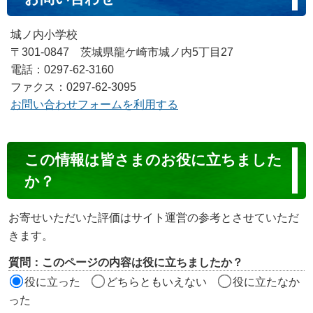
城ノ内小学校
〒301-0847 茨城県龍ケ崎市城ノ内5丁目27
電話：0297-62-3160
ファクス：0297-62-3095
お問い合わせフォームを利用する
コ
この情報は皆さまのお役に立ちました
ン
か？
テ
ン
お寄せいただいた評価はサイト運営の参考とさせていただ
ツ
きます。
評
質問：このページの内容は役に立ちましたか？
価
役に立った
どちらともいえない
役に立たなか
エ
った