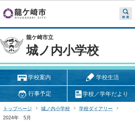
このページの本文へ移動
龍ケ崎市立
城ノ内小学校
学校生活
学校案内
行事予定
学校／学年だより
トップページ
城ノ内小学校
学校ダイアリー
2024年 5月