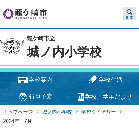
このページの本文へ移動
龍ケ崎市立
城ノ内小学校
学校生活
学校案内
行事予定
学校／学年だより
トップページ
城ノ内小学校
学校ダイアリー
2024年 7月