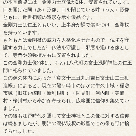
の本堂前脇には、金剛力士立像が2体、安置されています。
口を開けた阿（あ）形像、口を閉じている吽（うん）形像
ともに、近世初頭の造形を示す優品です。
金剛力士は仁王ともいい、上半身が裸で裳をつけ、金剛杖
を持っています。
もともとは金剛杖の威力を人格化させたもので、仏陀を守
護する力士でしたが、仏法を守護し、邪悪を退ける像とし
て、寺門や須弥檀左右に安置されました。
この金剛力士像2体は、もとは八代町の富士浅間神社の仁王
門に祀られていました。
この像の体内にあった『寛文十三丑九月吉日富士山二王勧
進帳』によると、現在の龍ケ崎市のほかに牛久市域・稲敷
市域（旧江戸崎町・新利根町）・阿見町・河内町・美浦
村・桜川村から奉加が寄せられ、広範囲に信仰を集めてい
ました。
その後も江戸時代を通して富士神社とこの像に対する信仰
は続きましたが、明治の廃仏毀釈の影響でこの像も野に捨
てられました。