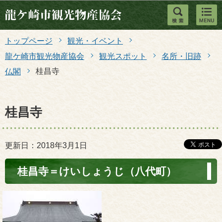
このページの本文へ移動
トップページ
観光・イベント
龍ケ崎市観光物産協会
観光スポット
名所・旧跡
桂昌寺
仏閣
桂昌寺
更新日：2018年3月1日
桂昌寺＝けいしょうじ（八代町）