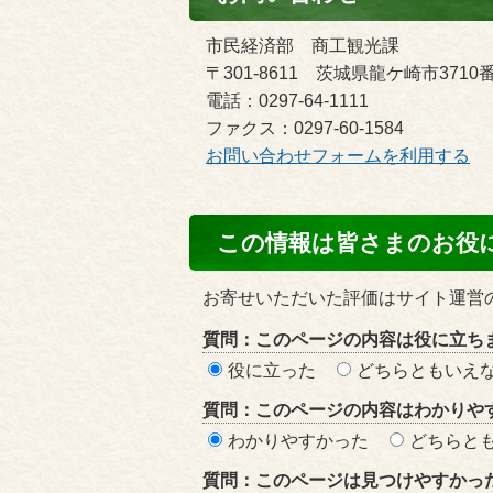
市民経済部 商工観光課
〒301-8611 茨城県龍ケ崎市3710
電話：0297-64-1111
ファクス：0297-60-1584
お問い合わせフォームを利用する
コ
この情報は皆さまのお役
ン
テ
お寄せいただいた評価はサイト運営
ン
質問：このページの内容は役に立ち
ツ
役に立った
どちらともいえ
評
質問：このページの内容はわかりや
価
わかりやすかった
どちらと
エ
質問：このページは見つけやすかっ
リ