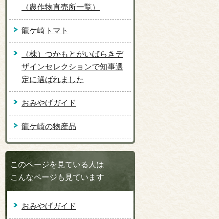
（農作物直売所一覧）
龍ケ崎トマト
（株）つかもとがいばらきデ
ザインセレクションで知事選
定に選ばれました
おみやげガイド
龍ケ崎の物産品
このページを見ている人は
こんなページも見ています
おみやげガイド