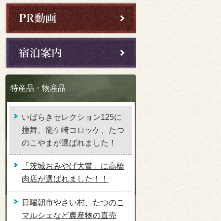
特産品・物産品
いばらきセレクション125に
撞舞、龍ケ崎コロッケ、たつ
のこやまが選ばれました！
「茨城おみやげ大賞」に高橋
肉店が選ばれました！！
日曜朝市やさい村、たつのこ
マルシェなど農産物の直売