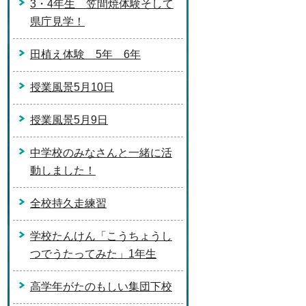
3・4年生 笠間焼体験そして
県庁見学！
田植え体験 5年 6年
授業風景5月10日
授業風景5月9日
中学校のみなさんと一緒に活
動しました！
全校持久走練習
学校たんけん「こうちょうし
つでうたってみた」1年生
高学年がたのもしい集団下校