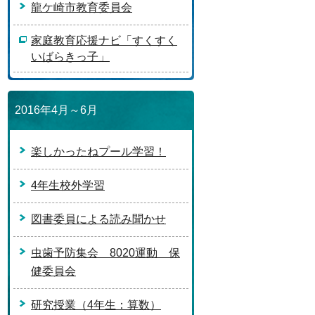
龍ケ崎市教育委員会
家庭教育応援ナビ「すくすく
いばらきっ子」
2016年4月～6月
楽しかったねプール学習！
4年生校外学習
図書委員による読み聞かせ
虫歯予防集会 8020運動 保
健委員会
研究授業（4年生：算数）