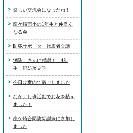
楽しい交流会になったね！
龍ケ崎西小の1年生と仲良く
なる会
防犯サポーター代表者会議
消防士さんに感謝！ 4年
生 消防署見学
今日は室内で過ごしました
なかよし班活動でお花を植え
ました！
龍ケ崎合同防災訓練に参加し
ました