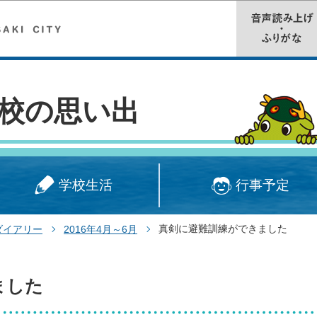
このページの本文へ移動
校の思い出
学校生活
行事予定
真剣に避難訓練ができました
ダイアリー
2016年4月～6月
ました