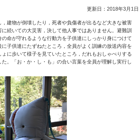
更新日：2018年3月1日
，建物が倒壊したり，死者や負傷者が出るなど大きな被害
害に続いての大災害，決して他人事ではありません。避難訓
分の命が守れるような行動力を子供達にしっかり身につけて
後に子供達にたずねたところ，全員がよく訓練の放送内容を
しょに歩いて様子を見ていたところ，だれもおしゃべりする
した。「お・か・し・も」の合い言葉を全員が理解し実行し