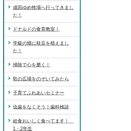
成田ゆめ牧場へ行ってきまし
た！
ドナルドの食育教室！
学級の畑に枝豆を植えまし
た！
掃除で心を磨く！
歌の広場をのぞいてみたら
子育てふれあいセミナー
虫歯をなくそう！歯科検診
給食おいしく食べてます！
1・2年生