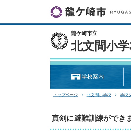
龍ケ崎市立
北文間小学
学校案内
トップページ
北文間小学校
学校
真剣に避難訓練ができ