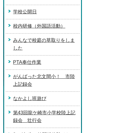
学校公開日
校内研修（外国語活動）
みんなで校庭の草取りをしま
した
PTA奉仕作業
がんばった北文間小！ 市陸
上記録会
なかよし班遊び
第43回龍ケ崎市小学校陸上記
録会 壮行会