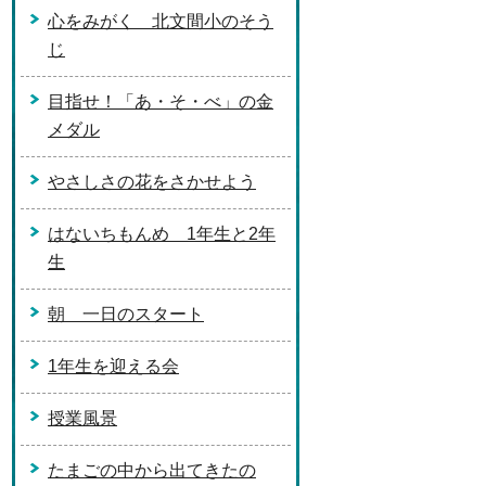
心をみがく 北文間小のそう
じ
目指せ！「あ・そ・べ」の金
メダル
やさしさの花をさかせよう
はないちもんめ 1年生と2年
生
朝 一日のスタート
1年生を迎える会
授業風景
たまごの中から出てきたの