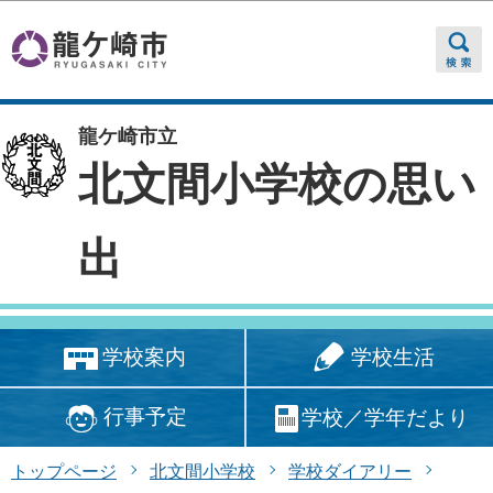
このページの本文へ移動
龍ケ崎市立
北文間小学校の思い
出
学校生活
学校案内
行事予定
学校／学年だより
トップページ
北文間小学校
学校ダイアリー