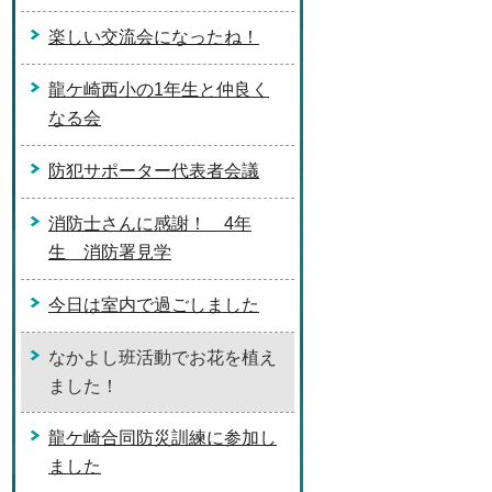
楽しい交流会になったね！
龍ケ崎西小の1年生と仲良く
なる会
防犯サポーター代表者会議
消防士さんに感謝！ 4年
生 消防署見学
今日は室内で過ごしました
なかよし班活動でお花を植え
ました！
龍ケ崎合同防災訓練に参加し
ました