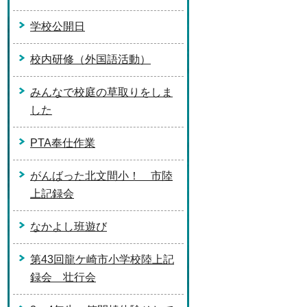
学校公開日
校内研修（外国語活動）
みんなで校庭の草取りをしま
した
PTA奉仕作業
がんばった北文間小！ 市陸
上記録会
なかよし班遊び
第43回龍ケ崎市小学校陸上記
録会 壮行会