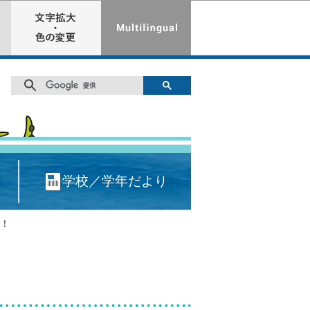
学校／学年だより
！