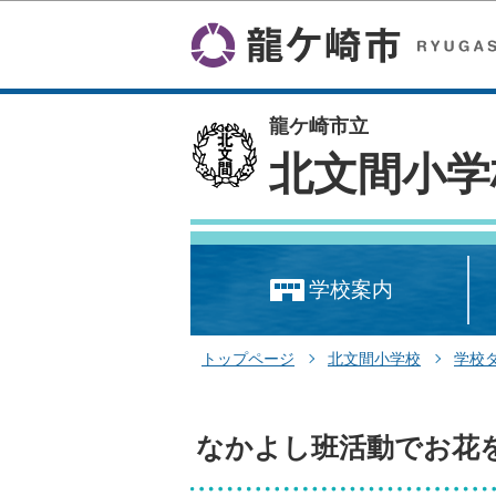
龍ケ崎市立
北文間小学
学校案内
トップページ
北文間小学校
学校
なかよし班活動でお花