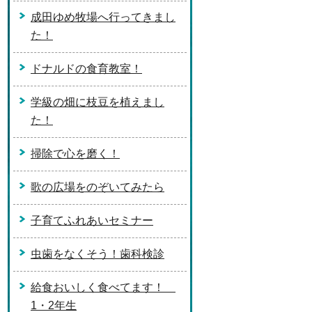
成田ゆめ牧場へ行ってきまし
た！
ドナルドの食育教室！
学級の畑に枝豆を植えまし
た！
掃除で心を磨く！
歌の広場をのぞいてみたら
子育てふれあいセミナー
虫歯をなくそう！歯科検診
給食おいしく食べてます！
1・2年生