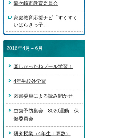
龍ケ崎市教育委員会
家庭教育応援ナビ「すくすく
いばらきっ子」
2016年4月～6月
楽しかったねプール学習！
4年生校外学習
図書委員による読み聞かせ
虫歯予防集会 8020運動 保
健委員会
研究授業（4年生：算数）