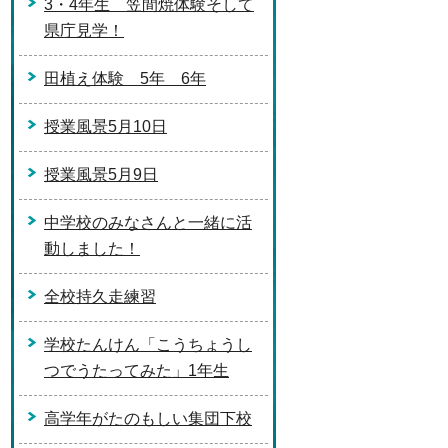
3・4年生 笠間焼体験そして
県庁見学！
田植え体験 5年 6年
授業風景5月10日
授業風景5月9日
中学校のみなさんと一緒に活
動しました！
全校持久走練習
学校たんけん「こうちょうし
つでうたってみた」1年生
高学年がたのもしい集団下校