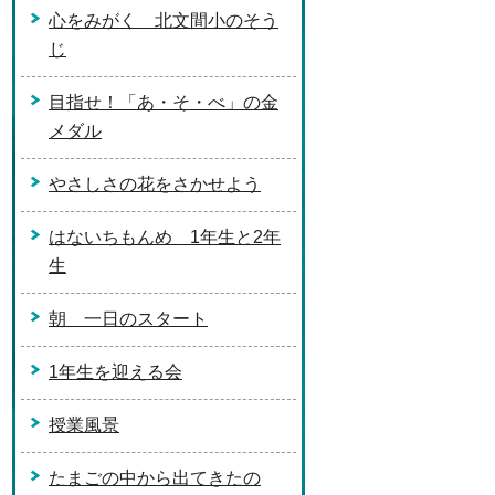
心をみがく 北文間小のそう
じ
目指せ！「あ・そ・べ」の金
メダル
やさしさの花をさかせよう
はないちもんめ 1年生と2年
生
朝 一日のスタート
1年生を迎える会
授業風景
たまごの中から出てきたの