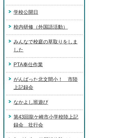
学校公開日
校内研修（外国語活動）
みんなで校庭の草取りをしま
した
PTA奉仕作業
がんばった北文間小！ 市陸
上記録会
なかよし班遊び
第43回龍ケ崎市小学校陸上記
録会 壮行会