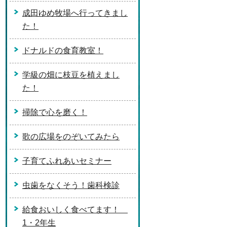
成田ゆめ牧場へ行ってきまし
た！
ドナルドの食育教室！
学級の畑に枝豆を植えまし
た！
掃除で心を磨く！
歌の広場をのぞいてみたら
子育てふれあいセミナー
虫歯をなくそう！歯科検診
給食おいしく食べてます！
1・2年生