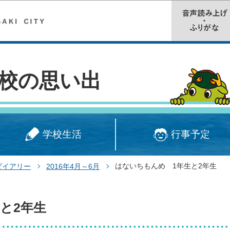
このページの本文へ移動
校の思い出
学校生活
行事予定
はないちもんめ 1年生と2年生
ダイアリー
2016年4月～6月
と2年生