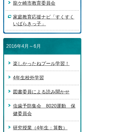
龍ケ崎市教育委員会
家庭教育応援ナビ「すくすく
いばらきっ子」
2016年4月～6月
楽しかったねプール学習！
4年生校外学習
図書委員による読み聞かせ
虫歯予防集会 8020運動 保
健委員会
研究授業（4年生：算数）