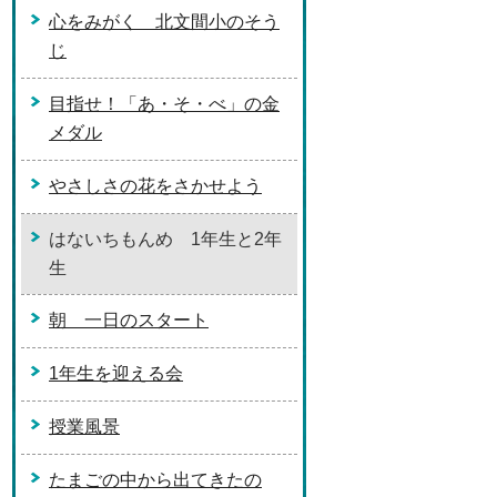
心をみがく 北文間小のそう
じ
目指せ！「あ・そ・べ」の金
メダル
やさしさの花をさかせよう
はないちもんめ 1年生と2年
生
朝 一日のスタート
1年生を迎える会
授業風景
たまごの中から出てきたの