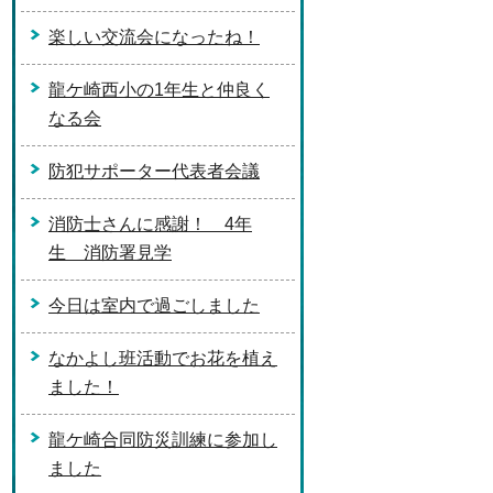
楽しい交流会になったね！
龍ケ崎西小の1年生と仲良く
なる会
防犯サポーター代表者会議
消防士さんに感謝！ 4年
生 消防署見学
今日は室内で過ごしました
なかよし班活動でお花を植え
ました！
龍ケ崎合同防災訓練に参加し
ました