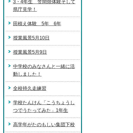
3・4年生 笠間焼体験そして
県庁見学！
田植え体験 5年 6年
授業風景5月10日
授業風景5月9日
中学校のみなさんと一緒に活
動しました！
全校持久走練習
学校たんけん「こうちょうし
つでうたってみた」1年生
高学年がたのもしい集団下校