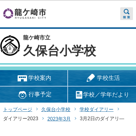
このページの本文へ移動
龍ケ崎市立
久保台小学校
学校生活
学校案内
行事予定
学校／学年だより
トップページ
久保台小学校
学校ダイアリー
ダイアリー2023
3月2日のダイアリ―
2023年3月