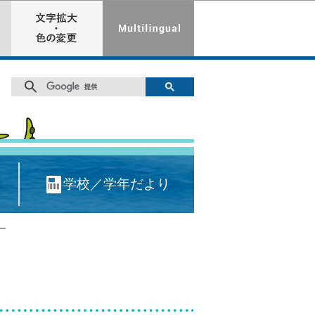
学校／学年だより
―