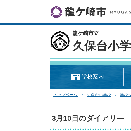
龍ケ崎市立
久保台小学
学校案内
トップページ
久保台小学校
学校
3月10日のダイアリ―