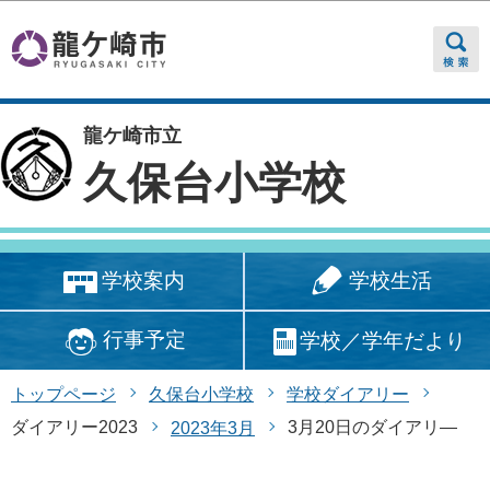
このページの本文へ移動
龍ケ崎市立
久保台小学校
学校生活
学校案内
行事予定
学校／学年だより
トップページ
久保台小学校
学校ダイアリー
ダイアリー2023
3月20日のダイアリ―
2023年3月