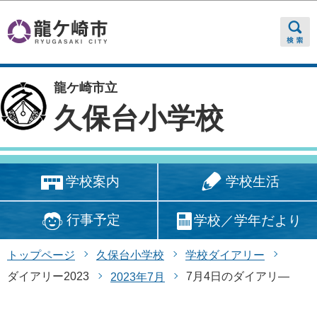
このページの本文へ移動
龍ケ崎市立
久保台小学校
学校生活
学校案内
行事予定
学校／学年だより
トップページ
久保台小学校
学校ダイアリー
ダイアリー2023
7月4日のダイアリ―
2023年7月