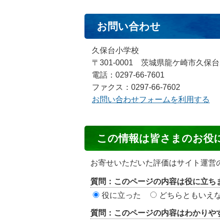
お問い合わせ
久保台小学校
〒301-0001 茨城県龍ケ崎市久保台
電話：0297-66-7601
ファクス：0297-66-7602
お問い合わせフォームを利用する
コ
この情報は皆さまのお役
ン
テ
お寄せいただいた評価はサイト運営
ン
質問：このページの内容は役に立ち
ツ
役に立った
どちらともいえ
評
質問：このページの内容はわかりや
価