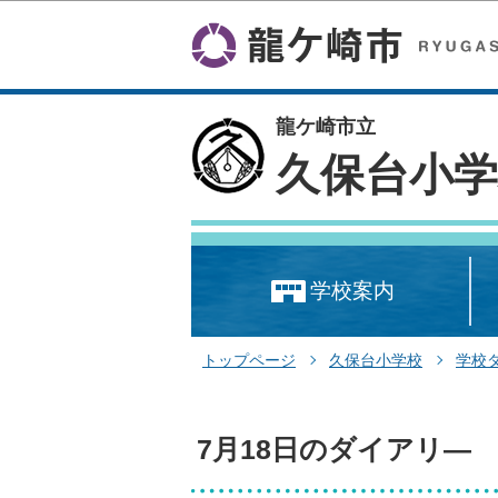
龍ケ崎市立
久保台小学
学校案内
トップページ
久保台小学校
学校
7月18日のダイアリ―