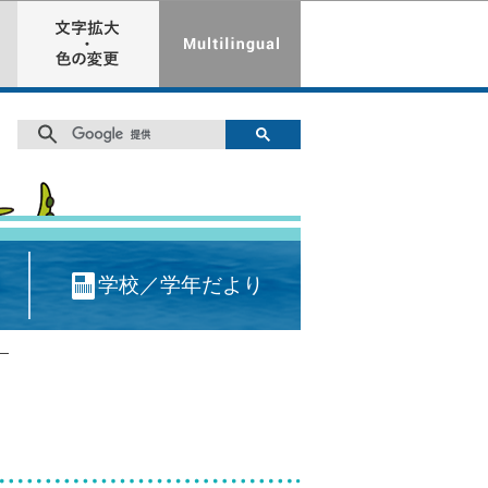
学校／学年だより
―