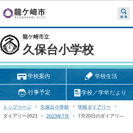
このページの本文へ移動
龍ケ崎市立
久保台小学校
学校生活
学校案内
行事予定
学校／学年だより
トップページ
久保台小学校
学校ダイアリー
ダイアリー2023
7月20日のダイアリ―
2023年7月