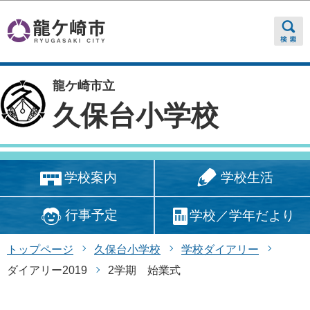
このページの本文へ移動
龍ケ崎市立
久保台小学校
学校生活
学校案内
行事予定
学校／学年だより
トップページ
久保台小学校
学校ダイアリー
ダイアリー2019
2学期 始業式