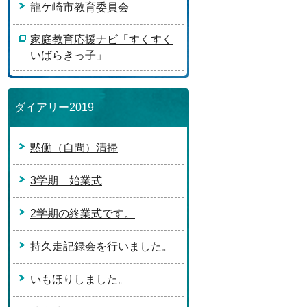
龍ケ崎市教育委員会
家庭教育応援ナビ「すくすく
いばらきっ子」
ダイアリー2019
黙働（自問）清掃
3学期 始業式
2学期の終業式です。
持久走記録会を行いました。
いもほりしました。