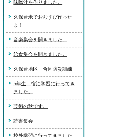
味噌汁を作りました。
久保台米でおむすび作った
よ！
音楽集会を開きました。
給食集会を開きました。
久保台地区 合同防災訓練
5年生 宿泊学習に行ってき
ました。
芸術の秋です。
読書集会
校外学習に行ってきました。