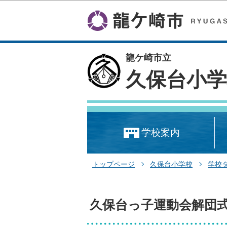
龍ケ崎市立
久保台小学
学校案内
トップページ
久保台小学校
学校
久保台っ子運動会解団