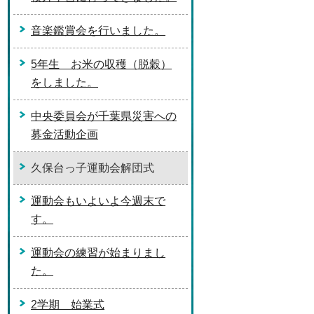
音楽鑑賞会を行いました。
5年生 お米の収穫（脱穀）
をしました。
中央委員会が千葉県災害への
募金活動企画
久保台っ子運動会解団式
運動会もいよいよ今週末で
す。
運動会の練習が始まりまし
た。
2学期 始業式