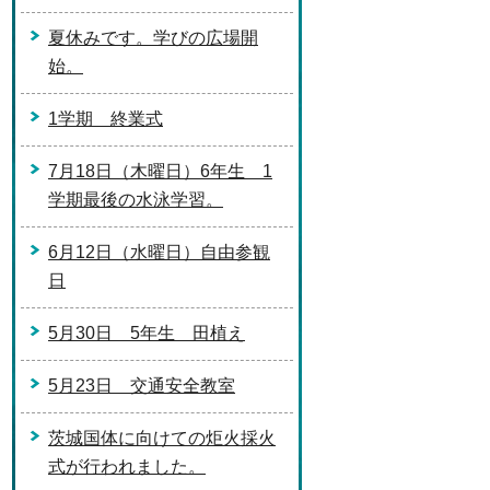
夏休みです。学びの広場開
始。
1学期 終業式
7月18日（木曜日）6年生 1
学期最後の水泳学習。
6月12日（水曜日）自由参観
日
5月30日 5年生 田植え
5月23日 交通安全教室
茨城国体に向けての炬火採火
式が行われました。