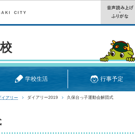
このページの本文へ移動
校
学校生活
行事予定
ダイアリー2019
久保台っ子運動会解団式
ダイアリー
式