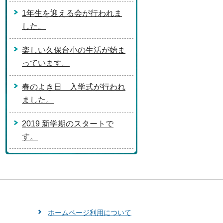
1年生を迎える会が行われま
した。
楽しい久保台小の生活が始ま
っています。
春のよき日 入学式が行われ
ました。
2019 新学期のスタートで
す。
ホームページ利用について