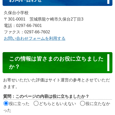
久保台小学校
〒301-0001 茨城県龍ケ崎市久保台2丁目3
電話：0297-66-7601
ファクス：0297-66-7602
お問い合わせフォームを利用する
コ
この情報は皆さまのお役に立ちました
ン
か？
テ
ン
お寄せいただいた評価はサイト運営の参考とさせていただ
ツ
きます。
評
質問：このページの内容は役に立ちましたか？
価
役に立った
どちらともいえない
役に立たなか
エ
った