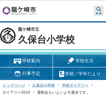
このページの本文へ移動
龍ケ崎市立
久保台小学校
学校生活
学校案内
行事予定
学校／学年だより
トップページ
久保台小学校
学校ダイアリー
ダイアリー2019
運動会もいよいよ今週末です。