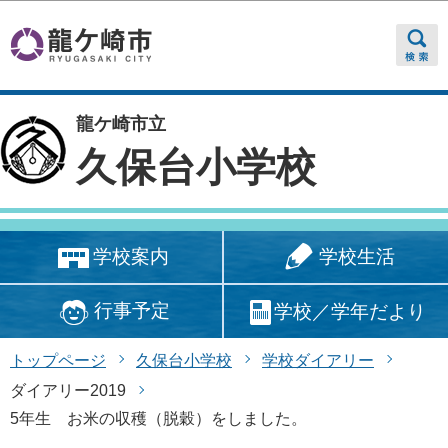
このページの本文へ移動
龍ケ崎市立
久保台小学校
学校生活
学校案内
行事予定
学校／学年だより
トップページ
久保台小学校
学校ダイアリー
ダイアリー2019
5年生 お米の収穫（脱穀）をしました。