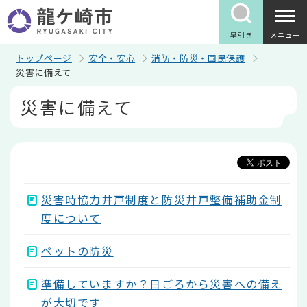
こ
の
ペ
早引き
メニュー
ー
ジ
トップページ
安全・安心
消防・防災・国民保護
の
災害に備えて
先
本
頭
災害に備えて
文
で
こ
す
こ
か
ら
災害時協力井戸制度と防災井戸整備補助金制
度について
ペットの防災
準備していますか？日ごろから災害への備え
が大切です