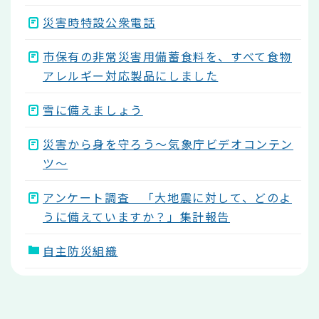
災害時特設公衆電話
市保有の非常災害用備蓄食料を、すべて食物
アレルギー対応製品にしました
雪に備えましょう
災害から身を守ろう～気象庁ビデオコンテン
ツ～
アンケート調査 「大地震に対して、どのよ
うに備えていますか？」集計報告
自主防災組織
本
文
こ
こ