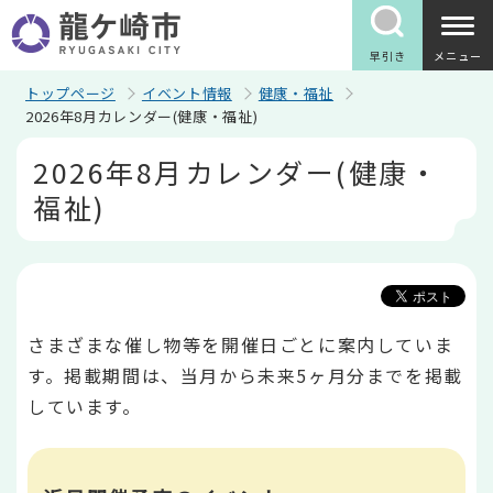
こ
の
ペ
早引き
メニュー
ー
ジ
トップページ
イベント情報
健康・福祉
の
2026年8月カレンダー(健康・福祉)
先
本
頭
2026年8月カレンダー(健康・
文
で
こ
す
福祉)
こ
か
ら
さまざまな催し物等を開催日ごとに案内していま
す。掲載期間は、当月から未来5ヶ月分までを掲載
しています。