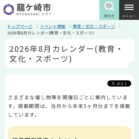
こ
の
ペ
早引き
メニュー
ー
ジ
トップページ
イベント情報
教育・文化・スポーツ
の
2026年8月カレンダー(教育・文化・スポーツ)
先
本
頭
2026年8月カレンダー(教育・
文
で
こ
す
文化・スポーツ)
こ
か
ら
さまざまな催し物等を開催日ごとに案内していま
す。掲載期間は、当月から未来5ヶ月分までを掲載
しています。