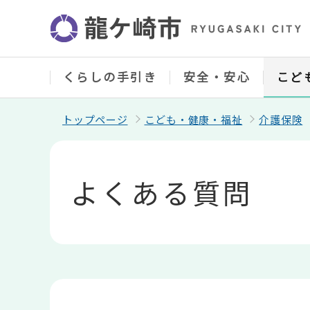
こ
の
ペ
ー
ジ
の
くらしの手引き
安全・安心
こど
先
頭
で
トップページ
こども・健康・福祉
介護保険
す
本
文
こ
よくある質問
こ
か
ら