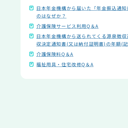
日本年金機構から届いた「年金振込通知
のはなぜか？
介護保険サービス利用Q＆A
日本年金機構から送られてくる源泉徴収
収決定通知書(又は納付証明書)の年額(
介護保険料Q＆A
福祉用具・住宅改修Q＆A
本
文
こ
こ
ま
で