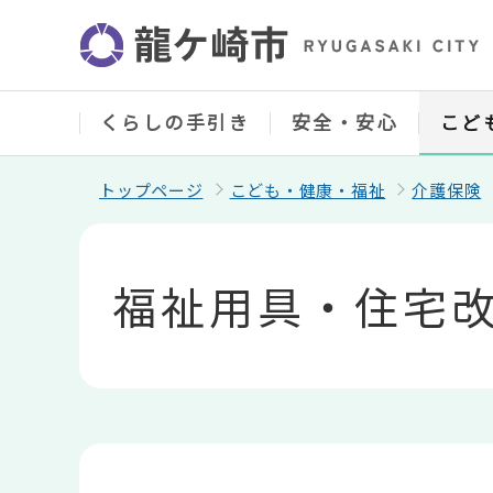
こ
の
ペ
ー
ジ
の
くらしの手引き
安全・安心
こど
先
頭
で
トップページ
こども・健康・福祉
介護保険
す
本
文
こ
福祉用具・住宅改
こ
か
ら