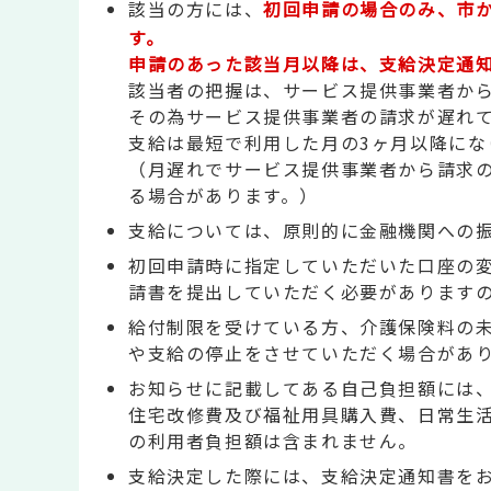
該当の方には、
初回申請の場合のみ、市
す。
申請のあった該当月以降は、支給決定通
該当者の把握は、サービス提供事業者か
その為サービス提供事業者の請求が遅れ
支給は最短で利用した月の3ヶ月以降にな
（月遅れでサービス提供事業者から請求
る場合があります。）
支給については、原則的に金融機関への
初回申請時に指定していただいた口座の
請書を提出していただく必要があります
給付制限を受けている方、介護保険料の
や支給の停止をさせていただく場合があ
お知らせに記載してある自己負担額には
住宅改修費及び福祉用具購入費、日常生
の利用者負担額は含まれません。
支給決定した際には、支給決定通知書を