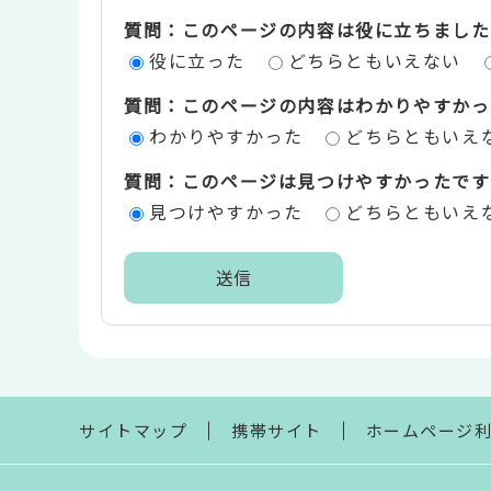
質問：このページの内容は役に立ちました
ン
役に立った
どちらともいえない
ツ
質問：このページの内容はわかりやすかっ
評
わかりやすかった
どちらともいえ
価
質問：このページは見つけやすかったです
エ
見つけやすかった
どちらともいえ
リ
ア
本
文
こ
こ
ま
サイトマップ
携帯サイト
ホームページ
で