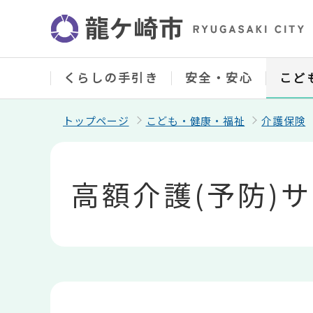
こ
の
ペ
ー
ジ
の
くらしの手引き
安全・安心
こど
先
頭
で
トップページ
こども・健康・福祉
介護保険
す
本
文
こ
高額介護(予防)
こ
か
ら