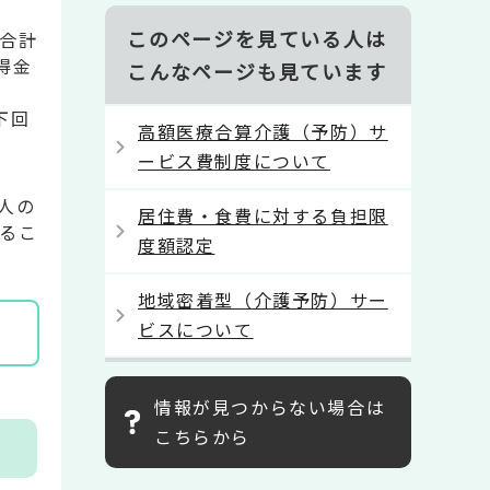
このページを見ている人は
合計
得金
こんなページも見ています
下回
高額医療合算介護（予防）サ
ービス費制度について
人の
居住費・食費に対する負担限
あるこ
度額認定
地域密着型（介護予防）サー
ビスについて
情報が見つからない場合は
こちらから