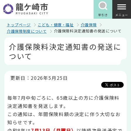
こ
の
ペ
早引き
メニュー
ー
ジ
トップページ
こども・健康・福祉
介護保険
の
介護保険料決定通知書の発送について
介護保険制度について
先
頭
本
介護保険料決定通知書の発送に
で
文
す
こ
ついて
こ
か
ら
更新日：2026年5月25日
毎年7月中旬ごろに、65歳以上の方に介護保険料
決定通知書を発送します。
この通知は、年間保険料額の決定に伴う大切なお
知らせです。
令和8年は
7月13日（月曜日）
以降順次発送予定で