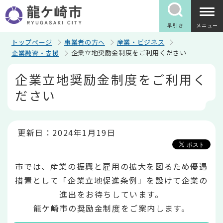
こ
の
ペ
早引き
メニュー
ー
ジ
トップページ
事業者の方へ
産業・ビジネス
の
企業立地奨励金制度をご利用ください
企業融資・支援
先
頭
本
企業立地奨励金制度をご利用く
で
文
す
こ
ださい
こ
か
ら
更新日：2024年1月19日
市では、産業の振興と雇用の拡大を図るため優遇
措置として「企業立地促進条例」を設けて企業の
進出をお待ちしています。
龍ケ崎市の奨励金制度をご案内します。