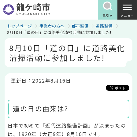
こ
の
ペ
早引き
メニュー
ー
ジ
トップページ
事業者の方へ
都市整備
道路整備
の
8月10日「道の日」に道路美化清掃活動に参加しました!
先
本
頭
8月10日「道の日」に道路美化
文
で
こ
す
清掃活動に参加しました!
こ
か
ら
更新日：2022年8月16日
道の日の由来は?
日本で初めて「近代道路整備計画」が決まったの
は、1920年（大正9年）8月10日です。