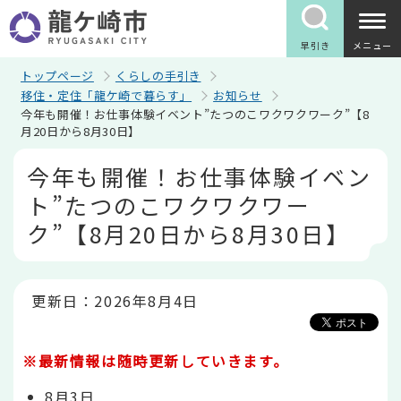
こ
の
ペ
早引き
メニュー
ー
ジ
トップページ
くらしの手引き
の
移住・定住「龍ケ崎で暮らす」
お知らせ
先
今年も開催！お仕事体験イベント”たつのこワクワクワーク”【8
頭
月20日から8月30日】
で
す
本
今年も開催！お仕事体験イベン
文
こ
ト”たつのこワクワクワー
こ
か
ク”【8月20日から8月30日】
ら
更新日：2026年8月4日
※最新情報は随時更新していきます。
8月3日