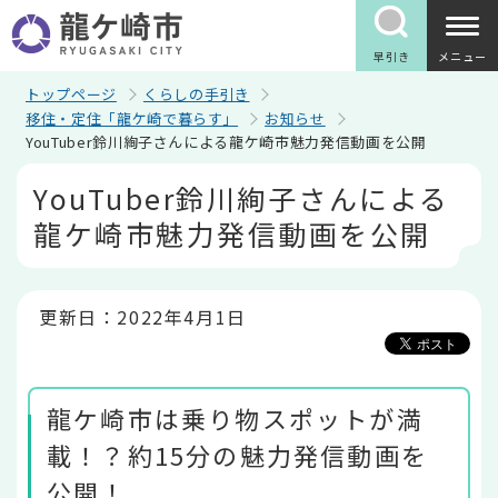
こ
の
ペ
早引き
メニュー
ー
ジ
トップページ
くらしの手引き
の
移住・定住「龍ケ崎で暮らす」
お知らせ
先
YouTuber鈴川絢子さんによる龍ケ崎市魅力発信動画を公開
頭
で
本
YouTuber鈴川絢子さんによる
す
文
こ
龍ケ崎市魅力発信動画を公開
こ
か
ら
更新日：2022年4月1日
龍ケ崎市は乗り物スポットが満
載！？約15分の魅力発信動画を
公開！