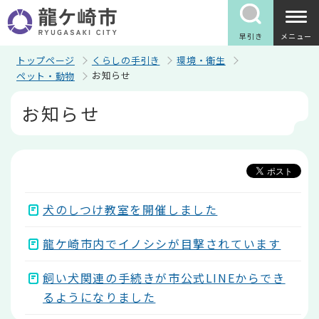
こ
の
ペ
早引き
メニュー
ー
ジ
トップページ
くらしの手引き
環境・衛生
の
お知らせ
ペット・動物
先
頭
本
お知らせ
で
文
す
こ
こ
か
ら
犬のしつけ教室を開催しました
龍ケ崎市内でイノシシが目撃されています
飼い犬関連の手続きが市公式LINEからでき
るようになりました