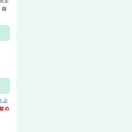
防止
、殺
うぶ
前の