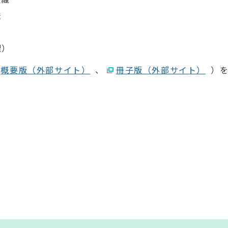
送
理）
概要版（外部サイト）
、
冊子版（外部サイト）
）