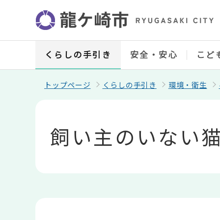
こ
の
ペ
ー
ジ
の
くらしの手引き
安全・安心
こど
先
頭
で
トップページ
くらしの手引き
環境・衛生
す
本
文
こ
飼い主のいない
こ
か
ら