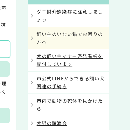
た声
ダニ媒介感染症に注意しまし
ょう
環境
飼い主のいない猫でお困りの
方へ
犬の飼い主マナー啓発看板を
配付しています
市公式LINEからできる飼い犬
管理
関連の手続き
いく
市内で動物の死体を見かけた
ら
犬猫の譲渡会