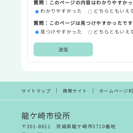
質問：このページの内容はわかりやすかっ
評
わかりやすかった
どちらともいえ
価
質問：このページは見つけやすかったです
エ
見つけやすかった
どちらともいえ
リ
ア
本
文
こ
こ
ま
サイトマップ
携帯サイト
ホームページ
で
龍ケ崎市役所
〒301-8611 茨城県龍ケ崎市3710番地