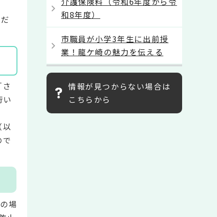
介護保険料（令和6年度から令
和8年度）
ただ
市職員が小学3年生に出前授
業！龍ケ崎の魅力を伝える
「さ
情報が見つからない場合は
行い
こちらから
（以
ので
元の場