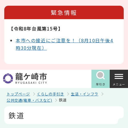
こ
の
緊急情報
ペ
ー
ジ
【令和8年台風第15号】
の
先
頭
本市への接近にご注意を！（8月10日午後4
で
時30分現在）
す
早引き
メニュー
トップページ
くらしの手引き
生活・インフラ
鉄道
公共交通(電車・バスなど)
本
鉄道
文
こ
こ