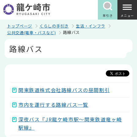
こ
の
ペ
早引き
メニュー
ー
ジ
トップページ
くらしの手引き
生活・インフラ
の
路線バス
公共交通(電車・バスなど)
先
頭
本
路線バス
で
文
す
こ
こ
か
ら
関東鉄道株式会社路線バスの昼間割引
市内を運行する路線バス一覧
深夜バス『JR龍ケ崎市駅～関東鉄道竜ヶ崎
駅線』