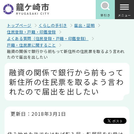
こ
の
ペ
早引き
メニュー
ー
ジ
トップページ
くらしの手引き
届出・証明
の
住民登録・戸籍・印鑑登録
先
よくある質問（住民登録・戸籍・印鑑登録）
頭
戸籍・住民票に関すること
で
融資の関係で銀行から前もって新住所の住民票を取るよう言われ
す
たので届出を出したい
本
融資の関係で銀行から前もって
文
こ
新住所の住民票を取るよう言わ
こ
か
れたので届出を出したい
ら
更新日：2018年3月1日