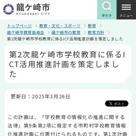
こ
の
ペ
早引き
メニュー
ー
ジ
トップページ
教育・文化・スポーツ
教育
の
龍ケ崎市教育委員会
龍ケ崎市の教育
教育方針
先
第2次龍ケ崎市学校教育に係るICT活用推進計画を策定しました
頭
で
本
第2次龍ケ崎市学校教育に係るI
す
文
こ
CT活用推進計画を策定しまし
こ
か
た
ら
更新日：2025年3月26日
この計画は、「学校教育の情報化の推進に関する
法律」第9条第2項に規定する市町村学校教育情報
化推進計画に位置付けられるものです。第1次計画