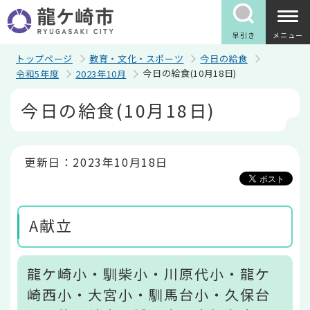
こ
の
ペ
早引き
メニュー
ー
ジ
トップページ
教育・文化・スポーツ
今日の給食
の
今日の給食(10月18日)
令和5年度
2023年10月
先
頭
本
今日の給食(10月18日)
で
文
す
こ
こ
か
ら
更新日：2023年10月18日
A献立
龍ケ崎小・馴柴小・川原代小・龍ケ
崎西小・大宮小・馴馬台小・久保台