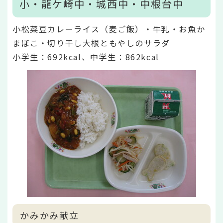
小・龍ケ崎中・城西中・中根台中
小松菜豆カレーライス（麦ご飯）・牛乳・お魚か
まぼこ・切り干し大根ともやしのサラダ
小学生：692kcal、中学生：862kcal
かみかみ献立