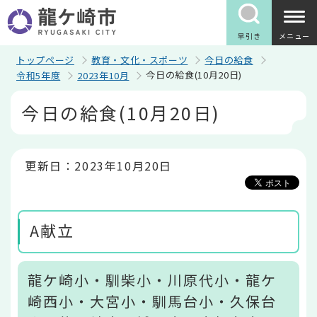
こ
の
ペ
早引き
メニュー
ー
ジ
トップページ
教育・文化・スポーツ
今日の給食
の
今日の給食(10月20日)
令和5年度
2023年10月
先
頭
本
今日の給食(10月20日)
で
文
す
こ
こ
か
ら
更新日：2023年10月20日
A献立
龍ケ崎小・馴柴小・川原代小・龍ケ
崎西小・大宮小・馴馬台小・久保台