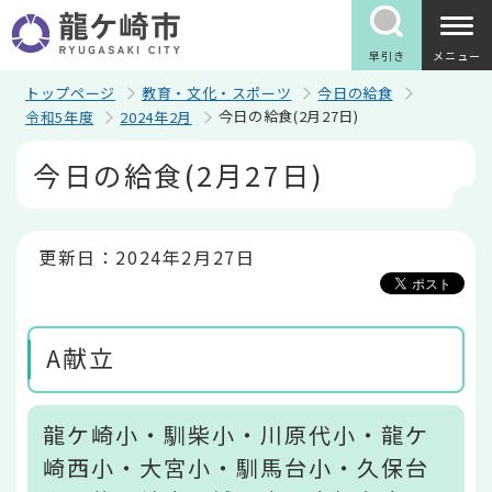
こ
の
ペ
早引き
メニュー
ー
ジ
トップページ
教育・文化・スポーツ
今日の給食
の
今日の給食(2月27日)
令和5年度
2024年2月
先
頭
本
今日の給食(2月27日)
で
文
す
こ
こ
か
ら
更新日：2024年2月27日
A献立
龍ケ崎小・馴柴小・川原代小・龍ケ
崎西小・大宮小・馴馬台小・久保台