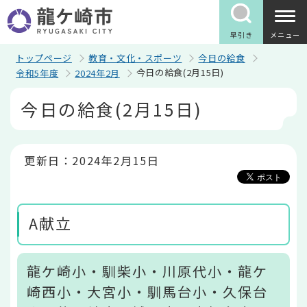
こ
の
ペ
早引き
メニュー
ー
ジ
トップページ
教育・文化・スポーツ
今日の給食
の
今日の給食(2月15日)
令和5年度
2024年2月
先
頭
本
今日の給食(2月15日)
で
文
す
こ
こ
か
ら
更新日：2024年2月15日
A献立
龍ケ崎小・馴柴小・川原代小・龍ケ
崎西小・大宮小・馴馬台小・久保台