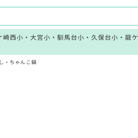
ケ崎西小・大宮小・馴馬台小・久保台小・龍
し・ちゃんこ鍋