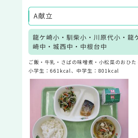
A献立
龍ケ崎小・馴柴小・川原代小・龍
崎中・城西中・中根台中
ご飯・牛乳・さばの味噌煮・小松菜のおひた
小学生：661kcal、中学生：801kcal