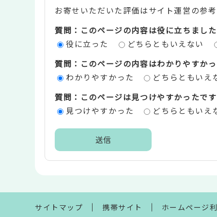
お寄せいただいた評価はサイト運営の参考
テ
質問：このページの内容は役に立ちました
ン
役に立った
どちらともいえない
ツ
質問：このページの内容はわかりやすかっ
評
わかりやすかった
どちらともいえ
価
質問：このページは見つけやすかったです
エ
見つけやすかった
どちらともいえ
リ
ア
本
文
こ
こ
ま
サイトマップ
携帯サイト
ホームページ
で