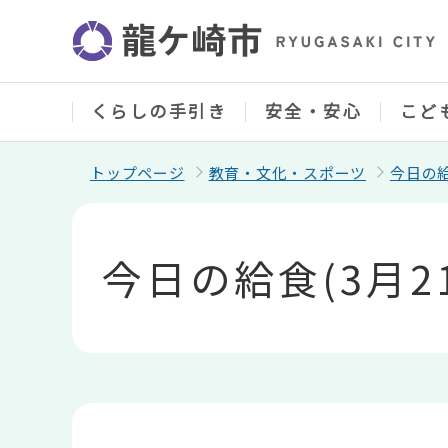
こ
の
ペ
ー
ジ
の
くらしの手引き
安全・安心
こど
先
頭
で
トップページ
教育・文化・スポーツ
今日の
す
本
文
こ
今日の給食(3月2
こ
か
ら