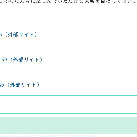
り多くの方々に楽しんでいただける大会を目指してまい
w23v5（外部サイト）
mc5j59（外部サイト）
gQtmA6（外部サイト）