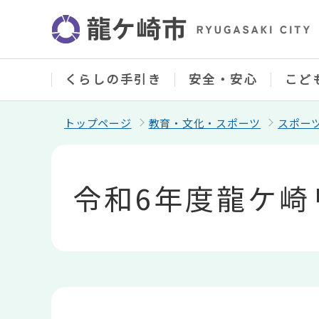
こ
の
ペ
ー
ジ
の
くらしの手引き
安全・安心
こど
先
頭
で
トップページ
教育・文化・スポーツ
スポー
す
本
文
こ
令和6年度龍ケ
こ
か
ら