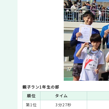
親子ラン1年生の部
順位
タイム
第1位
3分27秒