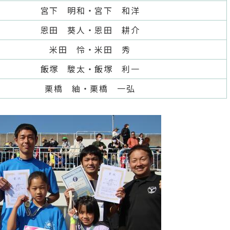
宮下 明和・宮下 和洋
恩田 葵人・恩田 耕介
米田 怜・米田 秀
飯塚 駿太・飯塚 利一
栗橋 紬・栗橋 一弘