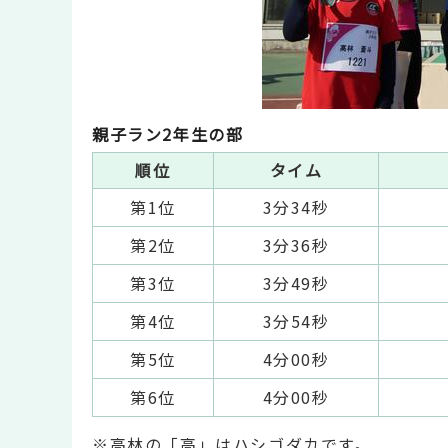
親子ラン2年生の部
順位
タイム
第1位
3分34秒
第2位
3分36秒
第3位
3分49秒
第4位
3分54秒
第5位
4分00秒
第6位
4分00秒
※高林の「高」はハシゴダカです。