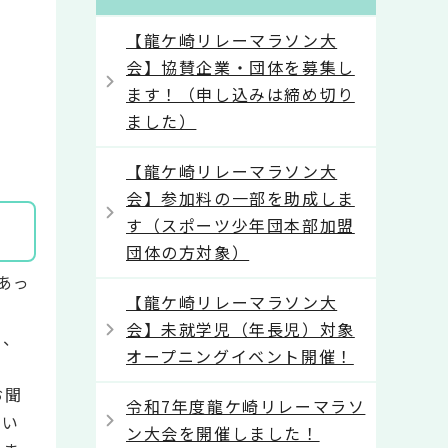
【龍ケ崎リレーマラソン大
会】協賛企業・団体を募集し
ます！（申し込みは締め切り
ました）
【龍ケ崎リレーマラソン大
会】参加料の一部を助成しま
す（スポーツ少年団本部加盟
団体の方対象）
あっ
【龍ケ崎リレーマラソン大
会】未就学児（年長児）対象
た、
オープニングイベント開催！
お聞
令和7年度龍ケ崎リレーマラソ
構い
ン大会を開催しました！