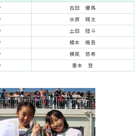
秒
吉田 優馬
秒
水原 翔太
秒
土田 陸斗
秒
橋本 脩吾
秒
横尾 悠希
秒
重本 登