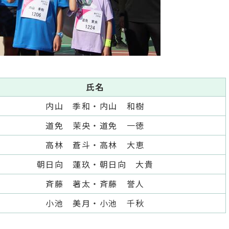
氏名
内山 季和・内山 和樹
道免 茉央・道免 一徳
高林 蒼斗・高林 大恵
朝日向 蓮玖・朝日向 大貴
斉藤 著太・斉藤 誉人
小池 美月・小池 千秋