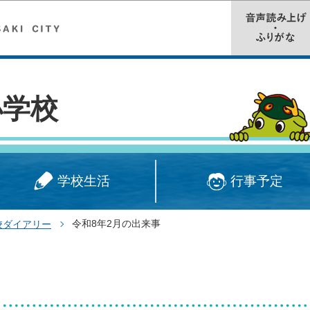
このページの本文へ移動
小学校
学校生活
行事予定
令和8年2月の出来事
校ダイアリー