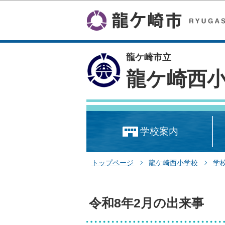
龍ケ崎市立
龍ケ崎西
学校案内
トップページ
龍ケ崎西小学校
学
令和8年2月の出来事