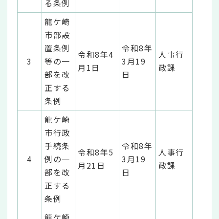
る条例
龍ケ崎
市部設
置条例
令和8年
令和8年4
人事行
3
等の一
3月19
月1日
政課
部を改
日
正する
条例
龍ケ崎
市行政
手続条
令和8年
令和8年5
人事行
4
例の一
3月19
月21日
政課
部を改
日
正する
条例
龍ケ崎