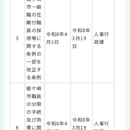
市一般
職の任
期付職
員の採
令和8年
令和8年4
人事行
5
用等に
3月19
月1日
政課
関する
日
条例の
一部を
改正す
る条例
龍ケ崎
市職員
の分限
の手続
及び効
令和8年
令和8年4
人事行
6
果に関
3月19