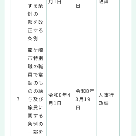
月1日
政課
する条
日
例の一
部を改
正する
条例
龍ケ崎
市特別
職の職
員で常
勤のも
のの給
令和8年
令和8年4
人事行
7
与及び
3月19
月1日
政課
旅費に
日
関する
条例の
一部を