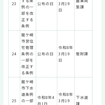
する条
農業政
23
公布の日
3月19
例の一
策課
日
部を改
正する
条例
龍ケ崎
市営住
宅管理
令和8年
24
条例の
公布の日
3月19
管財課
一部を
日
改正す
る条例
龍ケ崎
市下水
道条例
令和8年
令和8年4
下水道
25
の一部
3月19
月1日
課