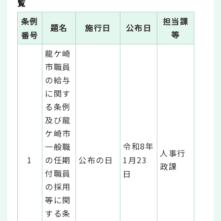
覧
条例
担当課
題名
施行日
公布日
等
番号
龍ケ崎
市職員
の給与
に関す
る条例
及び龍
ケ崎市
令和8年
一般職
人事行
1
の任期
公布の日
1月23
政課
付職員
日
の採用
等に関
する条