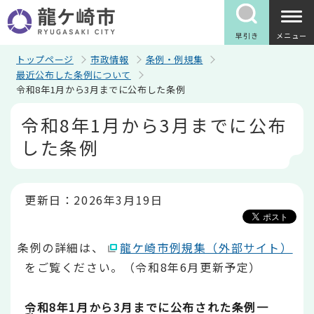
こ
の
ペ
早引き
メニュー
ー
ジ
トップページ
市政情報
条例・例規集
の
最近公布した条例について
先
令和8年1月から3月までに公布した条例
頭
で
本
令和8年1月から3月までに公布
す
文
こ
した条例
こ
か
ら
更新日：2026年3月19日
条例の詳細は、
龍ケ崎市例規集（外部サイト）
をご覧ください。（令和8年6月更新予定）
令和8年1月から3月までに公布された条例一