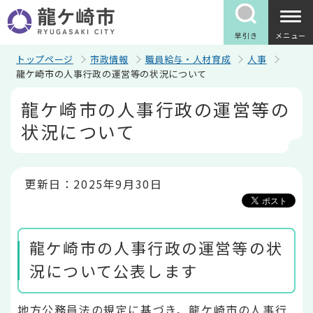
こ
の
ペ
早引き
メニュー
ー
ジ
トップページ
市政情報
職員給与・人材育成
人事
の
龍ケ崎市の人事行政の運営等の状況について
先
本
頭
龍ケ崎市の人事行政の運営等の
文
で
こ
す
状況について
こ
か
ら
更新日：2025年9月30日
龍ケ崎市の人事行政の運営等の状
況について公表します
地方公務員法の規定に基づき、龍ケ崎市の人事行