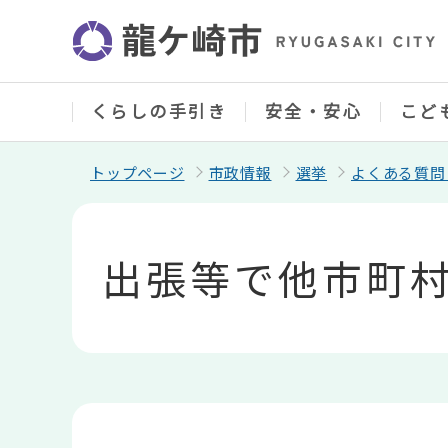
こ
の
ペ
ー
ジ
の
くらしの手引き
安全・安心
こど
先
頭
で
トップページ
市政情報
選挙
よくある質問
す
本
文
こ
出張等で他市町
こ
か
ら