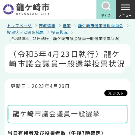
こ
の
ペ
早引き
メニュー
ー
ジ
トップページ
市政情報
選挙
龍ケ崎市選挙管理委員会
の
投票状況と開票結果
投票状況
先
（令和5年4月23日執行）龍ケ崎市議会議員一般選挙投票状況
頭
で
本
（令和5年4月23日執行）龍ケ
す
文
こ
崎市議会議員一般選挙投票状況
こ
か
ら
更新日：2023年4月26日
龍ケ崎市議会議員一般選挙
当日有権者及び投票者数（午後7時確定）