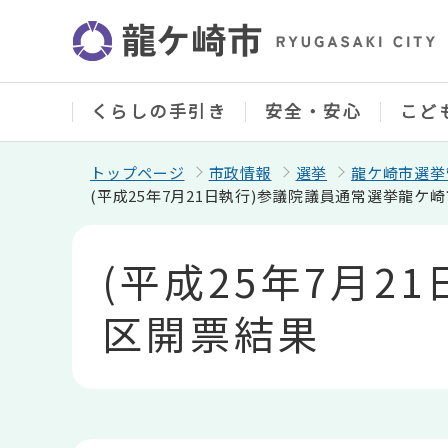
こ
の
ペ
ー
ジ
の
くらしの手引き
安全・安心
こど
先
頭
で
トップページ
市政情報
選挙
龍ケ崎市選挙
す
(平成25年7月21日執行)参議院議員通常選挙龍ケ
本
文
(平成25年7月
こ
こ
か
区開票結果
ら