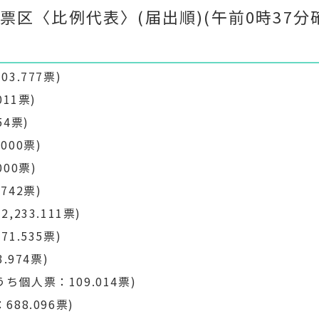
区〈比例代表〉(届出順)(午前0時37分
3.777票)
011票)
54票)
000票)
00票)
742票)
233.111票)
1.535票)
.974票)
ち個人票：109.014票)
88.096票)