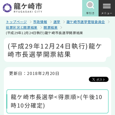
こ
の
ペ
早引き
メニュー
ー
ジ
トップページ
市政情報
選挙
龍ケ崎市選挙管理委員会
の
投票状況と開票結果
開票結果
先
(平成29年12月24日執行)龍ケ崎市長選挙開票結果
頭
で
本
(平成29年12月24日執行)龍ケ
す
文
こ
崎市長選挙開票結果
こ
か
ら
更新日：2018年2月20日
龍ケ崎市長選挙<得票順>(午後10
時10分確定)